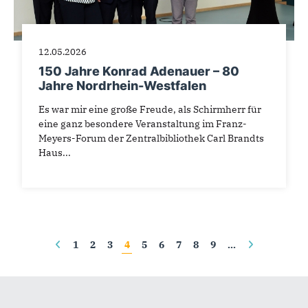
12.05.2026
150 Jahre Konrad Adenauer – 80
Jahre Nordrhein-Westfalen
Es war mir eine große Freude, als Schirmherr für
eine ganz besondere Veranstaltung im Franz-
Meyers-Forum der Zentralbibliothek Carl Brandts
Haus...
Seiten
1
2
3
4
5
6
7
8
9
…