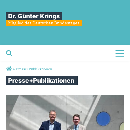
Dr. Günter Krings
Mitglied des Deutschen Bundestages
Toggl
Sie sind hier
»
Presse+Publikationen
Presse+Publikationen