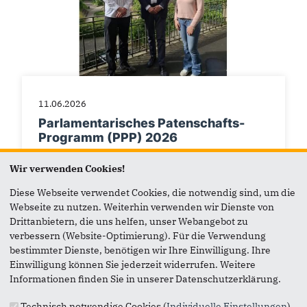
11.06.2026
Parlamentarisches Patenschafts-
Programm (PPP) 2026
Ich freue mich sehr, in diesem Jahr die
Wir verwenden Cookies!
Patenschaften für zwei Teilnehmende des
Parlamentarischen Patenschafts-Programms des
Diese Webseite verwendet Cookies, die notwendig sind, um die
Deutschen Bundestages...
Webseite zu nutzen. Weiterhin verwenden wir Dienste von
Drittanbietern, die uns helfen, unser Webangebot zu
verbessern (Website-Optimierung). Für die Verwendung
bestimmter Dienste, benötigen wir Ihre Einwilligung. Ihre
Einwilligung können Sie jederzeit widerrufen. Weitere
Informationen finden Sie in unserer Datenschutzerklärung.
Technisch notwendige Cookies (
Individuelle Einstellungen
)