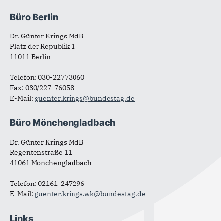
Büro Berlin
Fußbereich
Dr. Günter Krings MdB
Platz der Republik 1
11011 Berlin
Telefon: 030-22773060
Fax: 030/227-76058
E-Mail:
guenter.krings@bundestag.de
Büro Mönchengladbach
Dr. Günter Krings MdB
Regentenstraße 11
41061 Mönchengladbach
Telefon: 02161-247296
E-Mail:
guenter.krings.wk@bundestag.de
Links