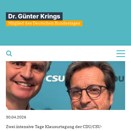
Sie sind hier
»
Klausurtagung der CDU/CSU-Bundestagsfraktion
Dr. Günter Krings
Klausurtagung
der
CDU/CSU-
Mitglied des Deutschen Bundestages
Bundestagsfraktion
Toggl
30.04.2026
Zwei intensive Tage Klausurtagung der CDU/CSU-