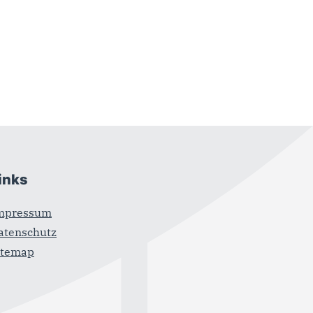
inks
mpressum
atenschutz
itemap