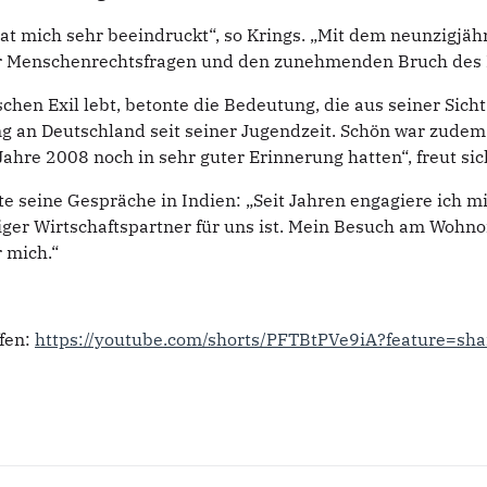
t mich sehr beeindruckt“, so Krings. „Mit dem neunzigjähr
 Menschenrechtsfragen und den zunehmenden Bruch des Fri
schen Exil lebt, betonte die Bedeutung, die aus seiner Si
 an Deutschland seit seiner Jugendzeit. Schön war zudem 
re 2008 noch in sehr guter Erinnerung hatten“, freut sic
seine Gespräche in Indien: „Seit Jahren engagiere ich mi
iger Wirtschaftspartner für uns ist. Mein Besuch am Wohno
 mich.“
ffen:
https://youtube.com/shorts/PFTBtPVe9iA?feature=sha