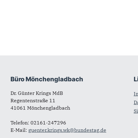
Büro Mönchengladbach
L
Dr. Günter Krings MdB
I
Regentenstraße 11
D
41061 Mönchengladbach
S
Telefon: 02161-247296
E-Mail:
guenter.krings.wk@bundestag.de