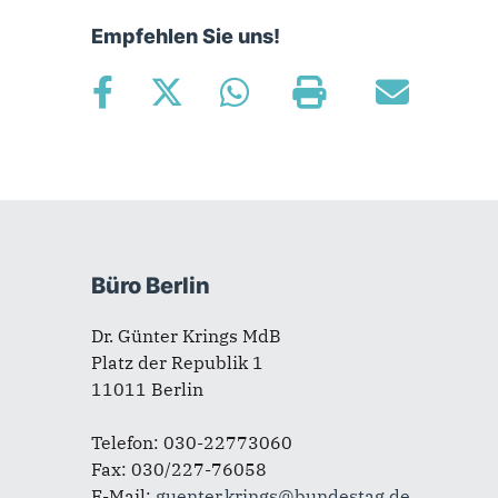
Empfehlen Sie uns!
Fußbereich
Büro Berlin
Dr. Günter Krings MdB
Platz der Republik 1
11011 Berlin
Telefon: 030-22773060
Fax: 030/227-76058
E-Mail:
guenter.krings@bundestag.de