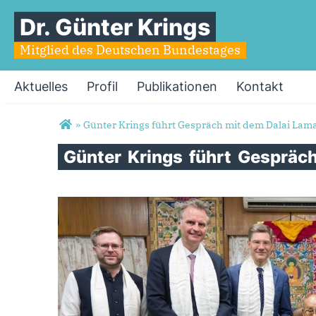
Dr. Günter Krings
Mitglied des Deutschen Bundestages
Aktuelles
Profil
Publikationen
Kontakt
Sie sind hier
»
Günter Krings führt Gespräch mit dem Dalai Lam
Günter
Krings
führt
Gespräc