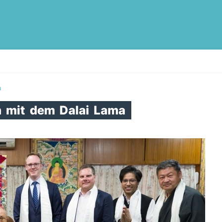
a
h
mit
dem
Dalai
Lama