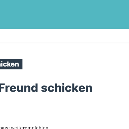
icken
 Freund schicken
epage weiterempfehlen.